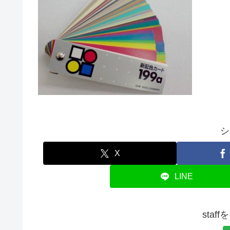
シ
X
LINE
staf