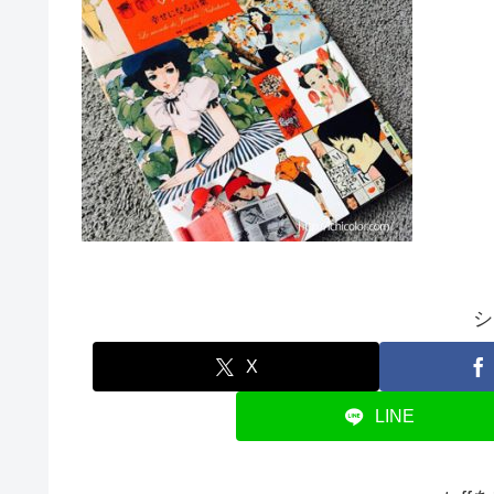
シ
X
LINE