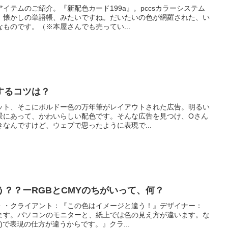
イテムのご紹介。『新配色カード199a』。pccsカラーシステム
。懐かしの単語帳、みたいですね。だいたいの色が網羅された、い
ものです。（※本屋さんでも売ってい...
するコツは？
ット、そこにボルドー色の万年筆がレイアウトされた広告。明るい
景にあって、かわいらしい配色です。そんな広告を見つけ、Oさん
なんですけど、ウェブで思ったように表現で...
？？ーRGBとCMYのちがいって、何？
・・クライアント：『この色はイメージと違う！』デザイナー：
ます。パソコンのモニターと、紙上では色の見え方が違います。な
K)で表現の仕方が違うからです。』クラ...