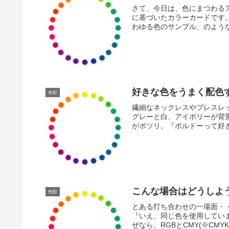
さて、今日は、色にまつわるア
に基づいたカラーカードです
わゆる色のサンプル、のような
好きな色をうまく配色
色彩
繊細なネックレスやブレスレ
グレーと白、アイボリーが背
がポツリ。『ボルドーって好き
こんな場合はどうしよう
色彩
とある打ち合わせの一場面・
『いえ、同じ色を使用してい
ぜなら、RGBとCMY(※CMY