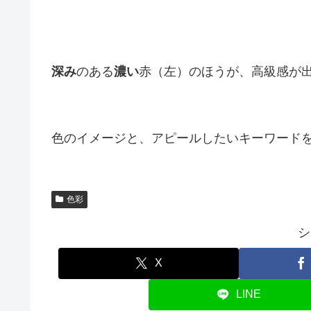
深み
のある
濃い
赤（左）のほうが、高級感が
色のイメージと、アピールしたいキーワード
色彩
シ
X
LINE