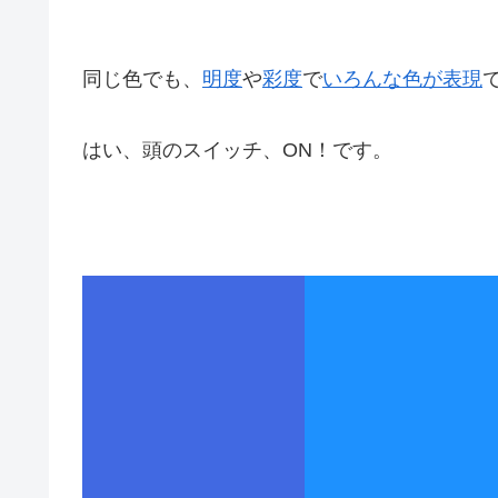
同じ色でも、
明度
や
彩度
で
いろんな色が表現
はい、頭のスイッチ、ON！です。